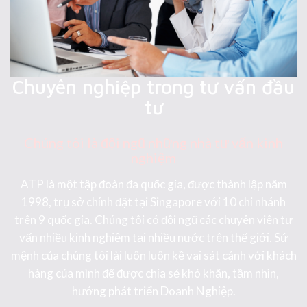
Chuyên nghiệp trong tư vấn đầu
tư
Chúng tôi là đội ngũ những nhà tư vấn kinh
nghiệm
ATP là một tập đoàn đa quốc gia, được thành lập năm
1998, trụ sở chính đặt tại Singapore với 10 chi nhánh
trên 9 quốc gia. Chúng tôi có đội ngũ các chuyên viên tư
Michael
vấn nhiều kinh nghiệm tại nhiều nước trên thế giới. Sứ
mệnh của chúng tôi lài luôn luôn kề vai sát cánh với khách
hàng của mình để được chia sẻ khó khăn, tầm nhìn,
hướng phát triển Doanh Nghiệp.