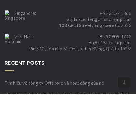
Singapore:
+65 3159 1368
atplinkcenter@offshoreatp.com
108 Cecil Street, Singapore 069533
Việt Nam:
+84 90909 4712
vn@offshoreatp.com
Tầng 10, Tòa nhà M-One, p. Tân Kiểng, Q.7, tp. HCM
RECENT POSTS
Tìm hiểu về công ty Offshore và hoạt động của nó
Đăng ký số điện thoại nước ngoài – chuyển cuộc gọi về số Việt
Nam
Tìm hiểu về Công ty offshore tại UAE
Thành lập công ty offshore ở quốc gia nào?
Đảm bảo sở hữu công ty Offshore như thế nào?